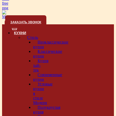
ЗАКАЗАТЬ ЗВОНОК
КУХНИ
Стиль
Неоклассические
кухни
Классические
кухни
Кухня
хай-
тек
Современные
кухни
Угловые
кухни
в
стиле
Модерн
Полукруглая
кухня