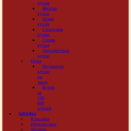
кухня
Желтая
кухня
Белая
кухня
Салатовая
кухня
Синяя
кухня
Двухцветные
кухни
Цена
Недорогие
кухни
на
заказ
Кухня
за
100
000
рублей
ШКАФЫ
Классика
Неоклассика
Модерн