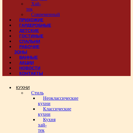
Хай-
тек
Современный
ПРИХОЖИЕ
ГАРДЕРОБНЫЕ
ДЕТСКИЕ
ГОСТИНЫЕ
СПАЛЬНИ
РАБОЧИЕ
ЗОНЫ
ВАННЫЕ
АКЦИИ
НОВОСТИ
КОНТАКТЫ
КУХНИ
Стиль
Неоклассические
кухни
Классические
кухни
Кухня
хай-
тек