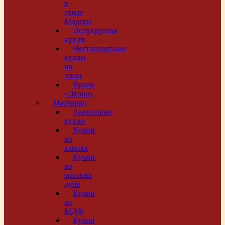
в
стиле
Модерн
Полукруглая
кухня
Нестандартные
кухни
на
заказ
Кухня
«Леона»
Материал
Акриловые
кухни
Кухни
из
алвика
Кухни
из
массива
дуба
Кухни
из
МДФ
Кухни