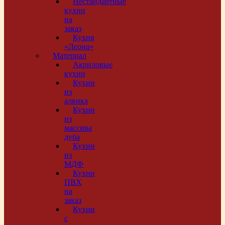
Нестандартные
кухни
на
заказ
Кухня
«Леона»
Материал
Акриловые
кухни
Кухни
из
алвика
Кухни
из
массива
дуба
Кухни
из
МДФ
Кухни
ПВХ
на
заказ
Кухни
с