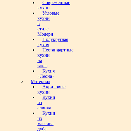
Современные
кухни
Угловые
кухни
в
стиле
Модерн
Полукруглая
кухня
Нестандартные
кухни
на
заказ
Кухня
«Леона»
Материал
Акриловые
кухни
Кухни
из
алвика
Кухни
из
массива
дуба