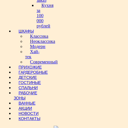
заказ
Кухня
за
100
000
рублей
ШКАФЫ
Классика
Неоклассика
Модерн
Хай-
тек
Современный
ПРИХОЖИЕ
ГАРДЕРОБНЫЕ
ДЕТСКИЕ
ГОСТИНЫЕ
СПАЛЬНИ
РАБОЧИЕ
ЗОНЫ
ВАННЫЕ
АКЦИИ
НОВОСТИ
КОНТАКТЫ