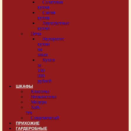
Салатовая
кухня
Синяя
кухня
Двухцветные
кухни
Цена
Недорогие
кухни
на
заказ
Кухня
за
100
000
рублей
ШКАФЫ
Классика
Неоклассика
Модерн
Хай-
тек
Современный
ПРИХОЖИЕ
ГАРДЕРОБНЫЕ