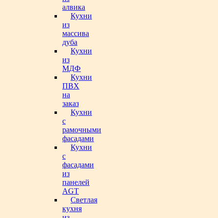
алвика
Кухни
из
массива
дуба
Кухни
из
МДФ
Кухни
ПВХ
на
заказ
Кухни
с
рамочными
фасадами
Кухни
с
фасадами
из
панелей
AGT
Светлая
кухня
из